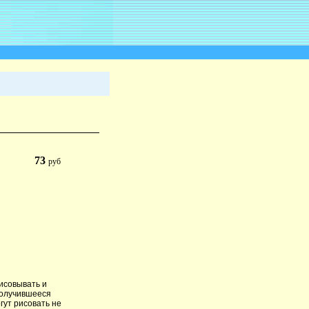
73
руб
исовывать и
получившееся
гут рисовать не