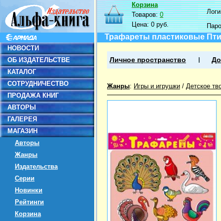
Корзина
Логин
Товаров:
0
Цена:
0 руб.
Пар
Трафареты пластиковые Пт
НОВОСТИ
ОБ ИЗДАТЕЛЬСТВЕ
Личное пространство
До
КАТАЛОГ
СОТРУДНИЧЕСТВО
Жанры
:
Игры и игрушки
/
Детское тв
ПРОДАЖА КНИГ
АВТОРЫ
ГАЛЕРЕЯ
МАГАЗИН
Авторы
Жанры
Издательства
Серии
Новинки
Рейтинги
Корзина