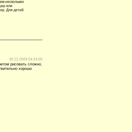
ем нескольких
даш или
тер. Для детей
30.12.2009 04:24:00
ретом рисовать сложно,
ствительно хорошо