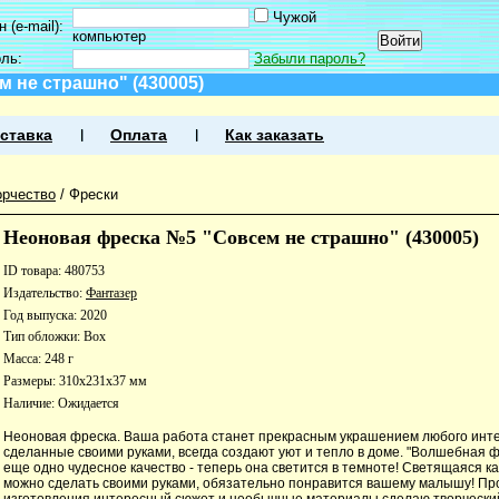
Чужой
 (e-mail):
компьютер
оль:
Забыли пароль?
 не страшно" (430005)
ставка
Оплата
Как заказать
орчество
/
Фрески
Неоновая фреска №5 "Совсем не страшно" (430005)
ID товара: 480753
Издательство:
Фантазер
Год выпуска: 2020
Тип обложки: Box
Масса: 248 г
Размеры: 310x231x37 мм
Наличие:
Ожидается
Неоновая фреска. Ваша работа станет прекрасным украшением любого инте
сделанные своими руками, всегда создают уют и тепло в доме. "Волшебная 
еще одно чудесное качество - теперь она светится в темноте! Светящаяся к
можно сделать своими руками, обязательно понравится вашему малышу! Пр
изготовления интересный сюжет и необычные материалы сделаю творчески