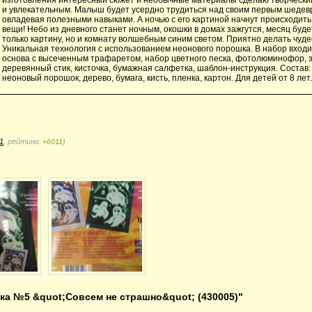
и увлекательным. Малыш будет усердно трудиться над своим первым шедев
овладевая полезными навыками. А ночью с его картиной начнут происходит
вещи! Небо из дневного станет ночным, окошки в домах зажгутся, месяц буд
только картину, но и комнату волшебным синим светом. Приятно делать чуде
Уникальная технология с использованием неонового порошка. В набор входи
основа с высеченным трафаретом, набор цветного песка, фотолюминофор, з
деревянный стик, кисточка, бумажная салфетка, шаблон-инструкция. Состав:
неоновый порошок, дерево, бумага, кисть, пленка, картон. Для детей от 8 лет
1
, рейтинг:
)
+6011
а №5 &quot;Совсем не страшно&quot; (430005)"