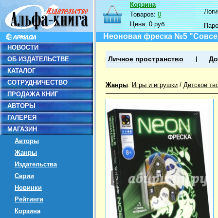
Корзина
Логин
Товаров:
0
Цена:
0 руб.
Пар
Неоновая фреска №5 "Совсем
НОВОСТИ
ОБ ИЗДАТЕЛЬСТВЕ
Личное пространство
До
КАТАЛОГ
СОТРУДНИЧЕСТВО
Жанры
:
Игры и игрушки
/
Детское тв
ПРОДАЖА КНИГ
АВТОРЫ
ГАЛЕРЕЯ
МАГАЗИН
Авторы
Жанры
Издательства
Серии
Новинки
Рейтинги
Корзина