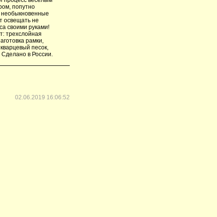
ром, попутно
ь необыкновенные
ет освещать не
са своими руками!
т: трехслойная
аготовка рамки,
 кварцевый песок,
. Сделано в России.
02.06.2019 16:06:52