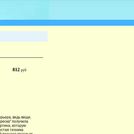
812
руб
рьера, ведь вещи,
фреска" получила
артина, которую
остая техника
й процесс веселым