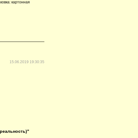
аковка: картонная
15.06.2019 19:30:35
 реальность)"