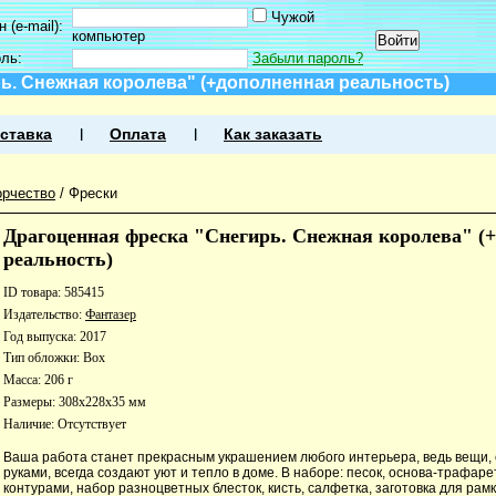
Чужой
 (e-mail):
компьютер
оль:
Забыли пароль?
ь. Снежная королева" (+дополненная реальность)
ставка
Оплата
Как заказать
орчество
/
Фрески
Драгоценная фреска "Снегирь. Снежная королева" (
реальность)
ID товара: 585415
Издательство:
Фантазер
Год выпуска: 2017
Тип обложки: Box
Масса: 206 г
Размеры: 308x228x35 мм
Наличие:
Отсутствует
Ваша работа станет прекрасным украшением любого интерьера, ведь вещи,
руками, всегда создают уют и тепло в доме. В наборе: песок, основа-трафар
контурами, набор разноцветных блесток, кисть, салфетка, заготовка для рам