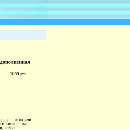
+дополненная
1055
руб
 сделанные своими
ет с высеченными
ки, шаблон-