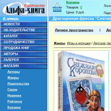
Корзина
Логин
Товаров:
0
Цена:
0 руб.
Пар
Драгоценная фреска "Снегир
НОВОСТИ
ОБ ИЗДАТЕЛЬСТВЕ
Личное пространство
До
КАТАЛОГ
СОТРУДНИЧЕСТВО
Жанры
:
Игры и игрушки
/
Детское тв
ПРОДАЖА КНИГ
АВТОРЫ
ГАЛЕРЕЯ
МАГАЗИН
Авторы
Жанры
Издательства
Серии
Новинки
Рейтинги
Корзина