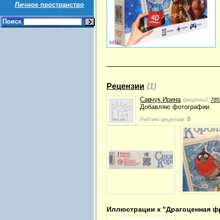
Личное пространство
Поиск
Рецензии
(1)
Савчук Ирина
(рецензий:
785
Добавляю фотографии.
0
Рейтинг рецензии:
Иллюстрации к "Драгоценная фр