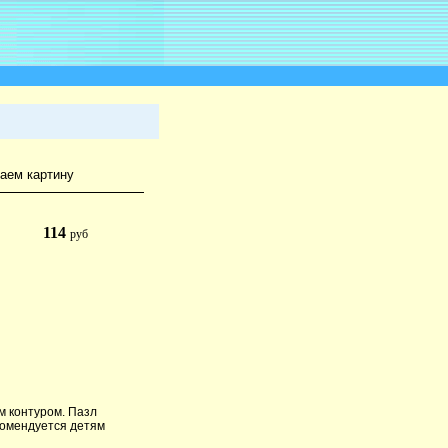
аем картину
114
руб
м контуром. Пазл
екомендуется детям