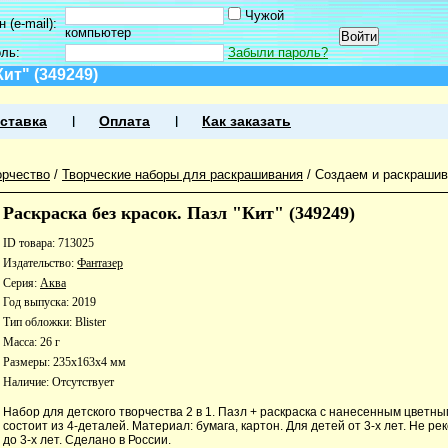
Чужой
 (e-mail):
компьютер
оль:
Забыли пароль?
Кит" (349249)
ставка
Оплата
Как заказать
орчество
/
Творческие наборы для раскрашивания
/
Создаем и раскрашив
Раскраска без красок. Пазл "Кит" (349249)
ID товара: 713025
Издательство:
Фантазер
Серия:
Аква
Год выпуска: 2019
Тип обложки: Blister
Масса: 26 г
Размеры: 235x163x4 мм
Наличие:
Отсутствует
Набор для детского творчества 2 в 1. Пазл + раскраска с нанесенным цветны
состоит из 4-деталей. Материал: бумага, картон. Для детей от 3-х лет. Не р
до 3-х лет. Сделано в России.