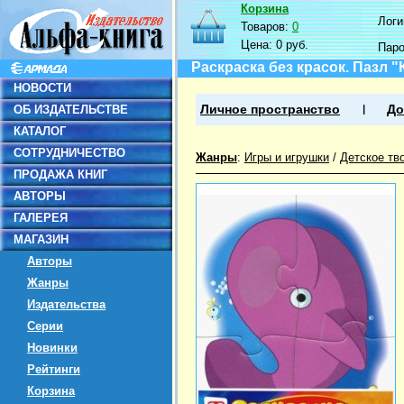
Корзина
Логин
Товаров:
0
Цена:
0 руб.
Пар
Раскраска без красок. Пазл "
НОВОСТИ
ОБ ИЗДАТЕЛЬСТВЕ
Личное пространство
До
КАТАЛОГ
СОТРУДНИЧЕСТВО
Жанры
:
Игры и игрушки
/
Детское тв
ПРОДАЖА КНИГ
АВТОРЫ
ГАЛЕРЕЯ
МАГАЗИН
Авторы
Жанры
Издательства
Серии
Новинки
Рейтинги
Корзина