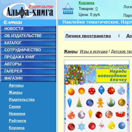
Корзина
Логин
Товаров:
0
Цена:
0 руб.
Пар
Наклейки тематические. Нар
НОВОСТИ
ОБ ИЗДАТЕЛЬСТВЕ
Личное пространство
До
КАТАЛОГ
СОТРУДНИЧЕСТВО
Жанры
:
Игры и игрушки
/
Детское тв
ПРОДАЖА КНИГ
АВТОРЫ
ГАЛЕРЕЯ
МАГАЗИН
Авторы
Жанры
Издательства
Серии
Новинки
Рейтинги
Корзина