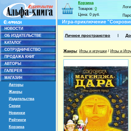
Корзина
Логин
Товаров:
0
Цена:
0 руб.
Пар
Игра-приключение "Сокровищ
НОВОСТИ
ОБ ИЗДАТЕЛЬСТВЕ
Личное пространство
До
КАТАЛОГ
СОТРУДНИЧЕСТВО
Жанры
:
Игры и игрушки
/
Игры и Игр
ПРОДАЖА КНИГ
АВТОРЫ
ГАЛЕРЕЯ
МАГАЗИН
Авторы
Жанры
Издательства
Серии
Новинки
Рейтинги
Корзина