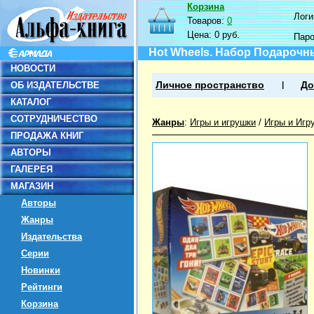
Корзина
Логин
Товаров:
0
Цена:
0 руб.
Пар
Hot Wheels. Набор Подарочный
НОВОСТИ
ОБ ИЗДАТЕЛЬСТВЕ
Личное пространство
До
КАТАЛОГ
СОТРУДНИЧЕСТВО
Жанры
:
Игры и игрушки
/
Игры и Игр
ПРОДАЖА КНИГ
АВТОРЫ
ГАЛЕРЕЯ
МАГАЗИН
Авторы
Жанры
Издательства
Серии
Новинки
Рейтинги
Корзина