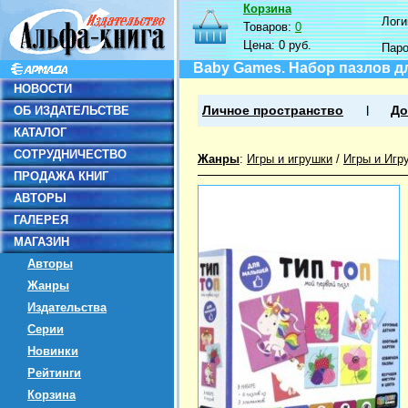
Корзина
Логин
Товаров:
0
Цена:
0 руб.
Пар
Baby Games. Набор пазлов дл
НОВОСТИ
ОБ ИЗДАТЕЛЬСТВЕ
Личное пространство
До
КАТАЛОГ
СОТРУДНИЧЕСТВО
Жанры
:
Игры и игрушки
/
Игры и Игр
ПРОДАЖА КНИГ
АВТОРЫ
ГАЛЕРЕЯ
МАГАЗИН
Авторы
Жанры
Издательства
Серии
Новинки
Рейтинги
Корзина