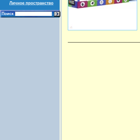
Личное пространство
Поиск