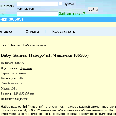
Чужой
 (e-mail):
компьютер
оль:
Забыли пароль?
чки (06505)
ставка
Оплата
Как заказать
ушки
/
Пазлы
/
Наборы пазлов
Baby Games. Набор.4в1. Чашечки (06505)
ID товара: 818877
Издательство:
Оригами
Серия:
Baby Games
Год выпуска: 2021
Тип обложки: Box
Масса: 196 г
Размеры: 183x182x53 мм
Наличие:
Ожидается
Набор пазлов 4в1 "Чашечки" - это комплект пазлов с разной элементностью,
головоломки из 4, 6, 9 и 12 элементов, объединенных общей тематикой. По
сборку пазла от 4 элементов до 12 элементов, ребенок научится внимательн