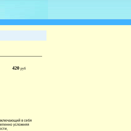
420
руб
 включающий в себя
степенно усложняя
ости,