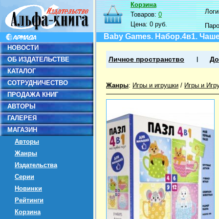
Корзина
Логин
Товаров:
0
Цена:
0 руб.
Пар
Baby Games. Набор.4в1. Чаше
НОВОСТИ
ОБ ИЗДАТЕЛЬСТВЕ
Личное пространство
До
КАТАЛОГ
СОТРУДНИЧЕСТВО
Жанры
:
Игры и игрушки
/
Игры и Игр
ПРОДАЖА КНИГ
АВТОРЫ
ГАЛЕРЕЯ
МАГАЗИН
Авторы
Жанры
Издательства
Серии
Новинки
Рейтинги
Корзина