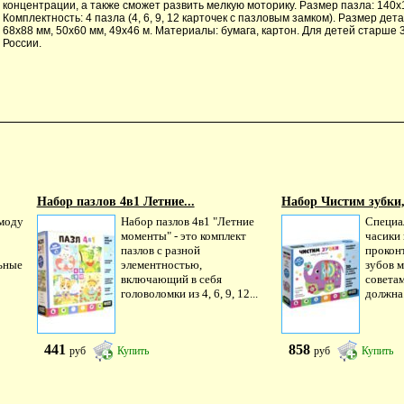
концентрации, а также сможет развить мелкую моторику. Размер пазла: 140х
Комплектность: 4 пазла (4, 6, 9, 12 карточек с пазловым замком). Размер дета
68х88 мм, 50х60 мм, 49х46 м. Материалы: бумага, картон. Для детей старше 3
России.
Набор пазлов 4в1 Летние...
Набор Чистим зубки, 
 моду
Набор пазлов 4в1 "Летние
Специа
моменты" - это комплект
часики
пазлов с разной
прокон
ьные
элементностью,
зубов 
включающий в себя
совета
головоломки из 4, 6, 9, 12...
должна.
441
858
руб
Купить
руб
Купить