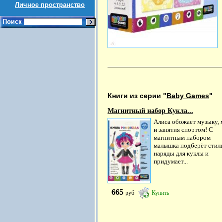
Личное пространство
Поиск
Книги из серии "
Baby Games
"
Магнитный набор Кукла...
Алиса обожает музыку,
и занятия спортом! С
магнитным набором
малышка подберёт стил
наряды для куклы и
придумает...
665
руб
Купить