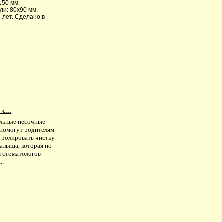
150 мм.
ли: 80х90 мм,
 лет. Сделано в
с...
льные песочные
 помогут родителям
тролировать чистку
малыша, которая по
м стоматологов
..