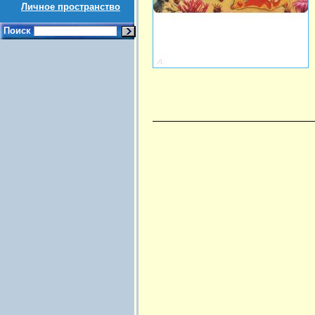
Личное пространство
Поиск