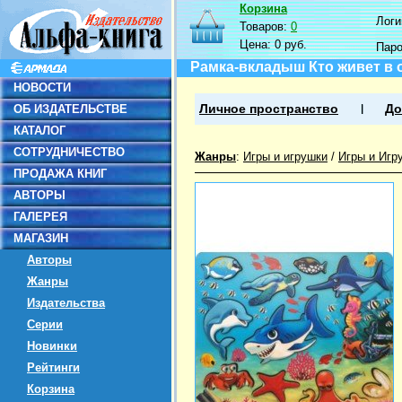
Корзина
Логин
Товаров:
0
Цена:
0 руб.
Пар
Рамка-вкладыш Кто живет в 
НОВОСТИ
ОБ ИЗДАТЕЛЬСТВЕ
Личное пространство
До
КАТАЛОГ
СОТРУДНИЧЕСТВО
Жанры
:
Игры и игрушки
/
Игры и Игр
ПРОДАЖА КНИГ
АВТОРЫ
ГАЛЕРЕЯ
МАГАЗИН
Авторы
Жанры
Издательства
Серии
Новинки
Рейтинги
Корзина