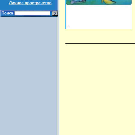
Личное пространство
Поиск