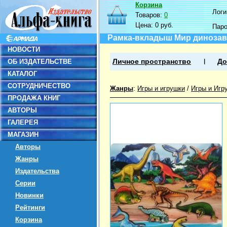
Корзина
Логин
Товаров:
0
Цена:
0 руб.
Пар
Рамка-вкладыш Мир динозавр
НОВОСТИ
ОБ ИЗДАТЕЛЬСТВЕ
Личное пространство
До
КАТАЛОГ
СОТРУДНИЧЕСТВО
Жанры
:
Игры и игрушки
/
Игры и Игр
ПРОДАЖА КНИГ
АВТОРЫ
ГАЛЕРЕЯ
МАГАЗИН
Авторы
Жанры
Издательства
Серии
Новинки
Рейтинги
Корзина