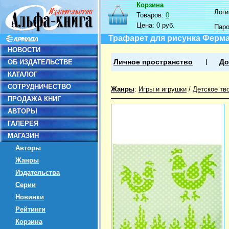
Корзина
Логин
Товаров:
0
Цена:
0 руб.
Пар
Трафарет для рисунка Ферм
НОВОСТИ
ОБ ИЗДАТЕЛЬСТВЕ
Личное пространство
До
КАТАЛОГ
СОТРУДНИЧЕСТВО
Жанры
:
Игры и игрушки
/
Детское тв
ПРОДАЖА КНИГ
АВТОРЫ
ГАЛЕРЕЯ
МАГАЗИН
Авторы
Жанры
Издательства
Серии
Новинки
Рейтинги
Корзина