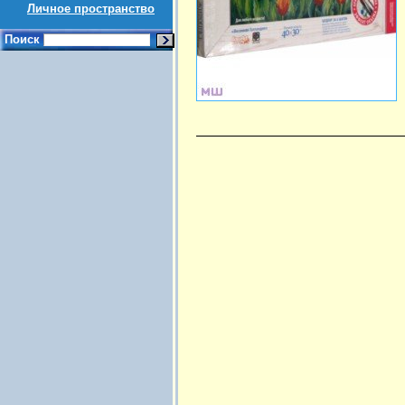
Личное пространство
Поиск