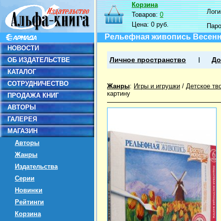
Корзина
Логин
Товаров:
0
Цена:
0 руб.
Пар
Рельефная живопись Весенн
НОВОСТИ
ОБ ИЗДАТЕЛЬСТВЕ
Личное пространство
До
КАТАЛОГ
СОТРУДНИЧЕСТВО
Жанры
:
Игры и игрушки
/
Детское тв
картину
ПРОДАЖА КНИГ
АВТОРЫ
ГАЛЕРЕЯ
МАГАЗИН
Авторы
Жанры
Издательства
Серии
Новинки
Рейтинги
Корзина