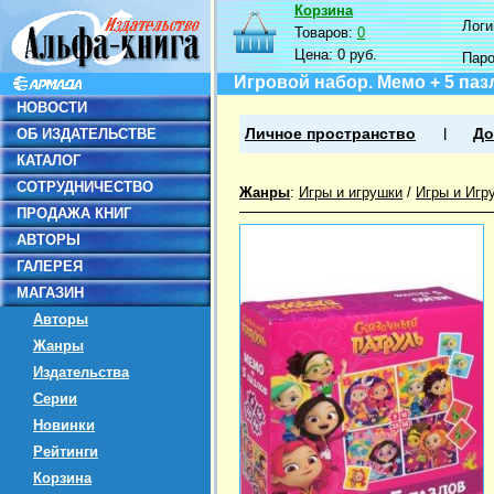
Корзина
Логин
Товаров:
0
Цена:
0 руб.
Пар
Игровой набор. Мемо + 5 па
НОВОСТИ
ОБ ИЗДАТЕЛЬСТВЕ
Личное пространство
До
КАТАЛОГ
СОТРУДНИЧЕСТВО
Жанры
:
Игры и игрушки
/
Игры и Игр
ПРОДАЖА КНИГ
АВТОРЫ
ГАЛЕРЕЯ
МАГАЗИН
Авторы
Жанры
Издательства
Серии
Новинки
Рейтинги
Корзина