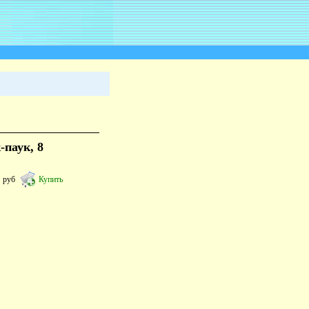
-паук, 8
1
руб
Купить