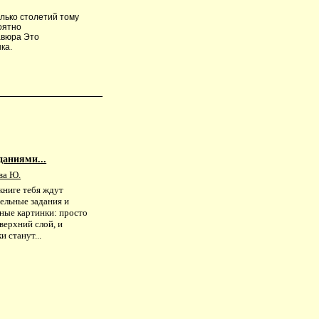
лько столетий тому
оятно
авюра Это
ка.
даниями...
ва Ю.
книге тебя ждут
ельные задания и
ные картинки: просто
верхний слой, и
и станут...