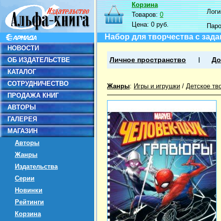
Корзина
Логин
Товаров:
0
Цена:
0 руб.
Пар
Набор для творчества с зад
НОВОСТИ
ОБ ИЗДАТЕЛЬСТВЕ
Личное пространство
До
КАТАЛОГ
СОТРУДНИЧЕСТВО
Жанры
:
Игры и игрушки
/
Детское тв
ПРОДАЖА КНИГ
АВТОРЫ
ГАЛЕРЕЯ
МАГАЗИН
Авторы
Жанры
Издательства
Серии
Новинки
Рейтинги
Корзина