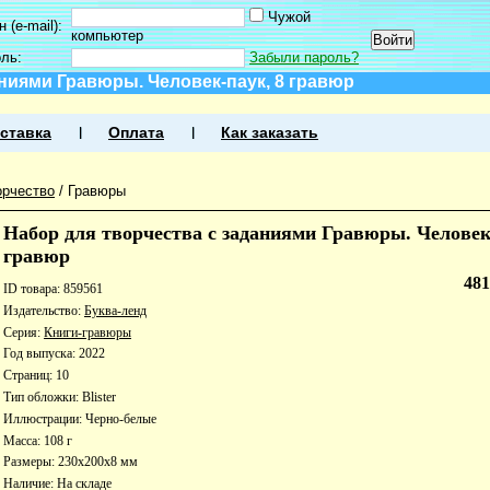
Чужой
 (e-mail):
компьютер
оль:
Забыли пароль?
аниями Гравюры. Человек-паук, 8 гравюр
ставка
Оплата
Как заказать
орчество
/
Гравюры
Набор для творчества с заданиями Гравюры. Человек
гравюр
48
ID товара: 859561
Издательство:
Буква-ленд
Серия:
Книги-гравюры
Год выпуска: 2022
Страниц: 10
Тип обложки: Blister
Иллюстрации: Черно-белые
Масса: 108 г
Размеры: 230x200x8 мм
Наличие:
На складе