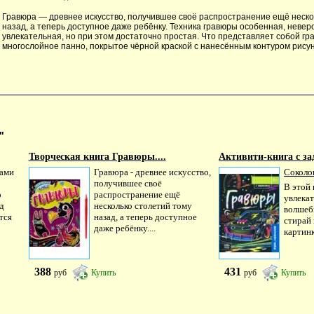
Гравюра — древнее искусство, получившее своё распространение ещё неско
назад, а теперь доступное даже ребёнку. Техника гравюры особенная, невер
увлекательная, но при этом достаточно простая. Что представляет собой гр
многослойное панно, покрытое чёрной краской с нанесённым контуром рисун
"
Творческая книга Гравюры....
Активити-книга с за
тами
Гравюра - древнее искусство,
Соколо
получившее своё
В этой 
о
распространение ещё
увлекат
д
несколько столетий тому
волшеб
тся
назад, а теперь доступное
стирай 
даже ребёнку....
картинк
388
431
руб
Купить
руб
Купить