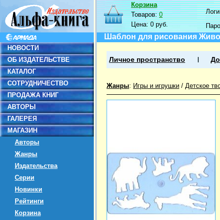
Корзина
Логин
Товаров:
0
Цена:
0 руб.
Пар
Шаблон для рисования Живо
НОВОСТИ
ОБ ИЗДАТЕЛЬСТВЕ
Личное пространство
До
КАТАЛОГ
СОТРУДНИЧЕСТВО
Жанры
:
Игры и игрушки
/
Детское тв
ПРОДАЖА КНИГ
АВТОРЫ
ГАЛЕРЕЯ
МАГАЗИН
Авторы
Жанры
Издательства
Серии
Новинки
Рейтинги
Корзина