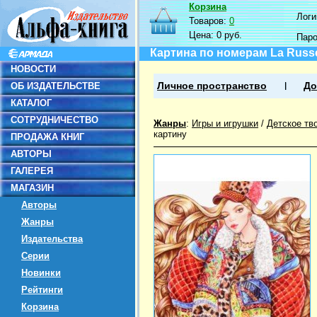
Корзина
Логин
Товаров:
0
Цена:
0 руб.
Пар
Картина по номерам La Russ
НОВОСТИ
ОБ ИЗДАТЕЛЬСТВЕ
Личное пространство
До
КАТАЛОГ
СОТРУДНИЧЕСТВО
Жанры
:
Игры и игрушки
/
Детское тв
картину
ПРОДАЖА КНИГ
АВТОРЫ
ГАЛЕРЕЯ
МАГАЗИН
Авторы
Жанры
Издательства
Серии
Новинки
Рейтинги
Корзина