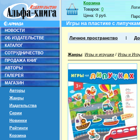
Корзина
Логин
Товаров:
0
Цена:
0 руб.
Пар
Игры на пластике с липучка
НОВОСТИ
ОБ ИЗДАТЕЛЬСТВЕ
Личное пространство
До
КАТАЛОГ
СОТРУДНИЧЕСТВО
Жанры
:
Игры и игрушки
/
Игры и Игр
ПРОДАЖА КНИГ
АВТОРЫ
ГАЛЕРЕЯ
МАГАЗИН
Авторы
Жанры
Издательства
Серии
Новинки
Рейтинги
Корзина