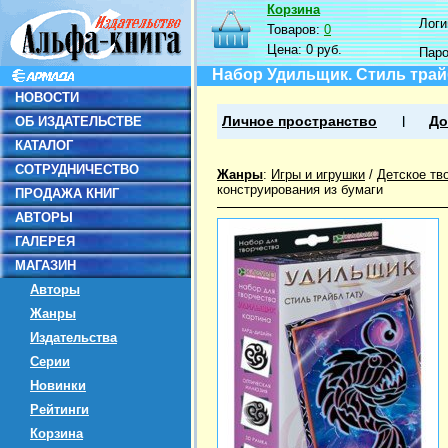
Корзина
Логин
Товаров:
0
Цена:
0 руб.
Пар
Набор Удильщик. Стиль трай
НОВОСТИ
ОБ ИЗДАТЕЛЬСТВЕ
Личное пространство
До
КАТАЛОГ
СОТРУДНИЧЕСТВО
Жанры
:
Игры и игрушки
/
Детское тв
конструирования из бумаги
ПРОДАЖА КНИГ
АВТОРЫ
ГАЛЕРЕЯ
МАГАЗИН
Авторы
Жанры
Издательства
Серии
Новинки
Рейтинги
Корзина