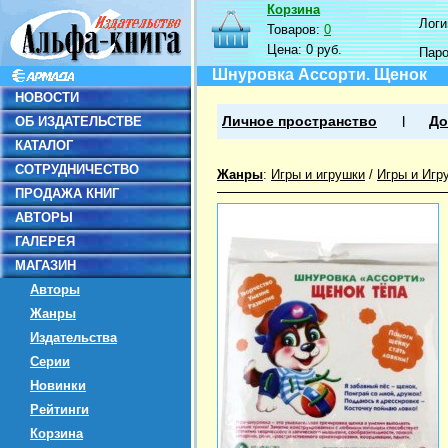
Корзина
Логин
Товаров:
0
Цена:
0 руб.
Пар
Шнуровка Ассорти. Щенок
НОВОСТИ
ОБ ИЗДАТЕЛЬСТВЕ
Личное пространство
До
КАТАЛОГ
СОТРУДНИЧЕСТВО
Жанры
:
Игры и игрушки
/
Игры и Игр
ПРОДАЖА КНИГ
АВТОРЫ
ГАЛЕРЕЯ
МАГАЗИН
Авторы
Жанры
Издательства
Серии
Новинки
Рейтинги
Корзина