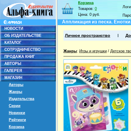
Корзина
Логин
Товаров:
0
Цена:
0 руб.
Пар
Аппликация из песка. Енотки
НОВОСТИ
ОБ ИЗДАТЕЛЬСТВЕ
Личное пространство
До
КАТАЛОГ
СОТРУДНИЧЕСТВО
Жанры
:
Игры и игрушки
/
Детское тв
ПРОДАЖА КНИГ
АВТОРЫ
ГАЛЕРЕЯ
МАГАЗИН
Авторы
Жанры
Издательства
Серии
Новинки
Рейтинги
Корзина