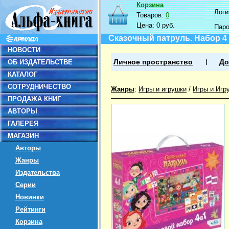
Корзина
Логин
Товаров:
0
Цена:
0 руб.
Пар
Сказочный патруль. Набор 4
НОВОСТИ
ОБ ИЗДАТЕЛЬСТВЕ
Личное пространство
До
КАТАЛОГ
СОТРУДНИЧЕСТВО
Жанры
:
Игры и игрушки
/
Игры и Игр
ПРОДАЖА КНИГ
АВТОРЫ
ГАЛЕРЕЯ
МАГАЗИН
Авторы
Жанры
Издательства
Серии
Новинки
Рейтинги
Корзина