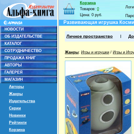
Корзина
Логин
Товаров:
0
Цена:
0 руб.
Пар
Развивающая игрушка Космич
НОВОСТИ
ОБ ИЗДАТЕЛЬСТВЕ
Личное пространство
До
КАТАЛОГ
СОТРУДНИЧЕСТВО
Жанры
:
Игры и игрушки
/
Игры и Игр
ПРОДАЖА КНИГ
АВТОРЫ
ГАЛЕРЕЯ
МАГАЗИН
Авторы
Жанры
Издательства
Серии
Новинки
Рейтинги
Корзина