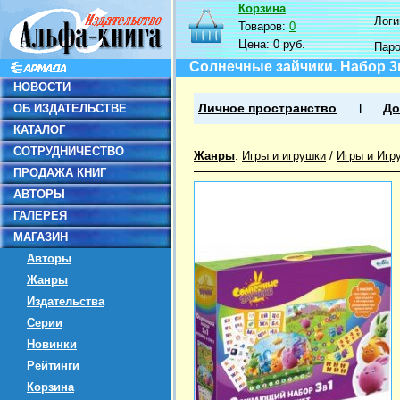
Корзина
Логин
Товаров:
0
Цена:
0 руб.
Пар
Солнечные зайчики. Набор 3в
НОВОСТИ
ОБ ИЗДАТЕЛЬСТВЕ
Личное пространство
До
КАТАЛОГ
СОТРУДНИЧЕСТВО
Жанры
:
Игры и игрушки
/
Игры и Игр
ПРОДАЖА КНИГ
АВТОРЫ
ГАЛЕРЕЯ
МАГАЗИН
Авторы
Жанры
Издательства
Серии
Новинки
Рейтинги
Корзина