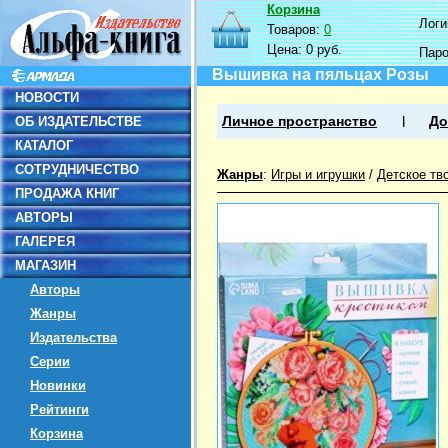
Корзина
Логин
Товаров:
0
Цена:
0 руб.
Пар
Вышивка на пяльцах Розы
НОВОСТИ
ОБ ИЗДАТЕЛЬСТВЕ
Личное пространство
До
КАТАЛОГ
СОТРУДНИЧЕСТВО
Жанры
:
Игры и игрушки
/
Детское тв
ПРОДАЖА КНИГ
АВТОРЫ
ГАЛЕРЕЯ
МАГАЗИН
Авторы
Жанры
Издательства
Серии
Новинки
Рейтинги
Корзина