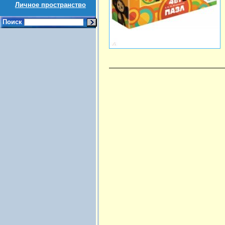
Личное пространство
Поиск