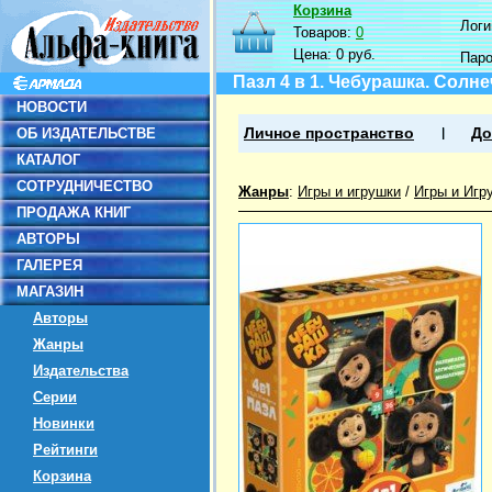
Корзина
Логин
Товаров:
0
Цена:
0 руб.
Пар
Пазл 4 в 1. Чебурашка. Солн
НОВОСТИ
ОБ ИЗДАТЕЛЬСТВЕ
Личное пространство
До
КАТАЛОГ
СОТРУДНИЧЕСТВО
Жанры
:
Игры и игрушки
/
Игры и Игр
ПРОДАЖА КНИГ
АВТОРЫ
ГАЛЕРЕЯ
МАГАЗИН
Авторы
Жанры
Издательства
Серии
Новинки
Рейтинги
Корзина