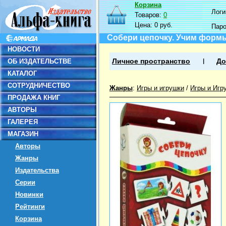
Корзина
Логин
Товаров:
0
Цена:
0 руб.
Пар
Собери цепочку. Учим форм
НОВОСТИ
ОБ ИЗДАТЕЛЬСТВЕ
Личное пространство
До
КАТАЛОГ
СОТРУДНИЧЕСТВО
Жанры
:
Игры и игрушки
/
Игры и Игр
ПРОДАЖА КНИГ
АВТОРЫ
ГАЛЕРЕЯ
МАГАЗИН
Авторы
Жанры
Издательства
Серии
Новинки
Рейтинги
Корзина