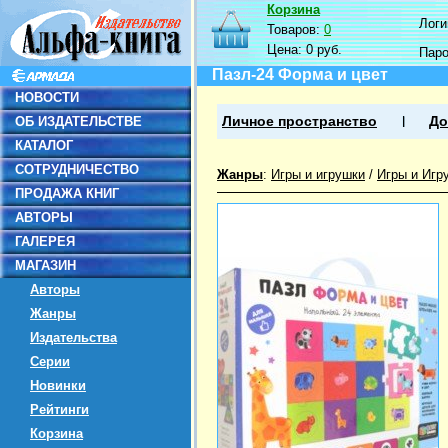
Корзина
Логин
Товаров:
0
Цена:
0 руб.
Пар
Пазл-24 Форма и цвет
НОВОСТИ
ОБ ИЗДАТЕЛЬСТВЕ
Личное пространство
До
КАТАЛОГ
СОТРУДНИЧЕСТВО
Жанры
:
Игры и игрушки
/
Игры и Игр
ПРОДАЖА КНИГ
АВТОРЫ
ГАЛЕРЕЯ
МАГАЗИН
Авторы
Жанры
Издательства
Серии
Новинки
Рейтинги
Корзина