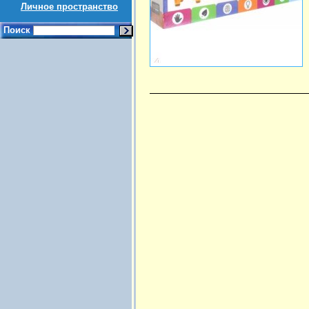
Личное пространство
Поиск