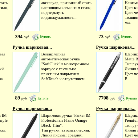
стать
аксессуар, призванный стать
Нажимн
иля,
настоящим элементом стиля,
Цвет ко
подчеркнуть
Цвет че
индивидуальность...
Толщин
мм.
394
73
руб
Купить
руб
Купить
Ручка шариковая...
Ручка шариковая...
вая
Великолепная
Шарико
автоматическая ручка
Matte B
"SoftClick" в монохромном
Тип руч
ый
корпусе с тактильно
Линия п
приятным покрытием
Цвет че
....
SoftTouch и отсутствием...
В...
89
7708
руб
Купить
руб
Купить
Ручка шариковая...
Ручка шариковая...
r IM
Шариковая ручка "Parker IM
Шарико
urple
Professionals Flame Orange
Premium
Black Trim".
Тип руч
кая.
Тип ручки: автоматическая.
Линия п
Линия письма: средняя.
Цвет че