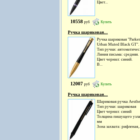
Цвет...
10558
руб
Купить
Ручка шариковая...
Ручка шариковая "Parker
Urban Muted Black GT".
Тип ручки: автоматичес
Линия письма: средняя.
Цвет чернил: синий.
В...
12007
руб
Купить
Ручка шариковая...
Шариковая ручка Aesthe
Тип ручки: шариковая
Цвет чернил: синий
Толщина пишущего узла:
мм
Зона захвата: рифленая,.