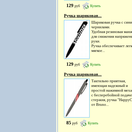
129
руб
Купить
Ручка шариковая...
Шариковая ручка с син
чернилами.
Удобная резиновая ман
для снижения напряжен
руки.
Ручка обеспечивает легк
мягкое...
129
руб
Купить
Ручка шариковая...
Тактильно приятная,
имеющая надежный и
простой нажимной мех
с бесперебойной подач
стержня, ручка "HappyC
от Bruno...
85
руб
Купить