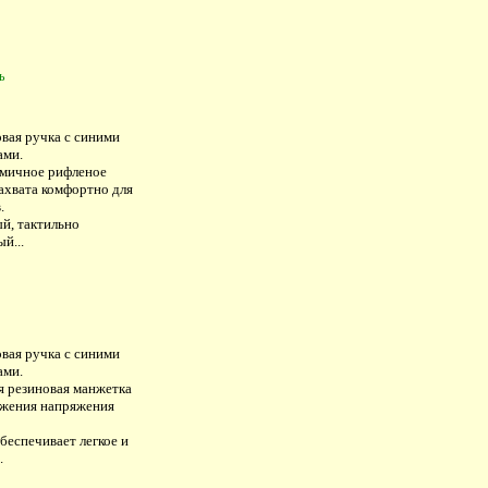
ь
вая ручка с синими
ами.
мичное рифленое
ахвата комфортно для
.
й, тактильно
й...
вая ручка с синими
ами.
я резиновая манжетка
ижения напряжения
беспечивает легкое и
.