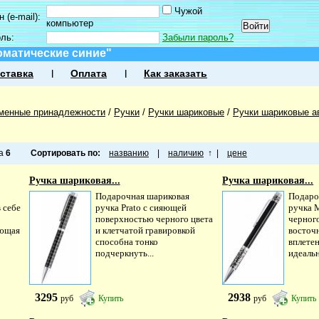
Чужой
 (e-mail):
компьютер
оль:
Забыли пароль?
оматические синие"
ставка
Оплата
Как заказать
менные принадлежности
/
Ручки
/
Ручки шариковые
/
Ручки шариковые а
ца
6
Сортировать по:
названию
|
наличию
↑
|
цене
Ручка шариковая...
Ручка шариковая...
Подарочная шариковая
Подаро
в себе
ручка Prato с сияющей
ручка M
поверхностью черного цвета
черного
яющая
и клетчатой гравировкой
восточ
способна тонко
вплетен
подчеркнуть...
идеальн
3295
2938
руб
Купить
руб
Купить