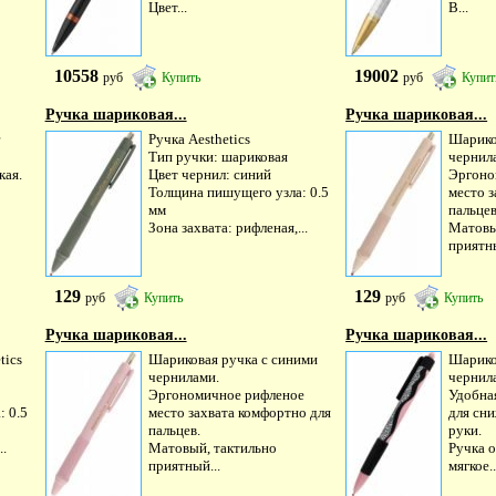
Цвет...
В...
10558
19002
руб
Купить
руб
Купит
Ручка шариковая...
Ручка шариковая...
Ручка Aesthetics
Шарико
Тип ручки: шариковая
чернил
кая.
Цвет чернил: синий
Эргоно
Толщина пишущего узла: 0.5
место з
мм
пальцев
Зона захвата: рифленая,...
Матовы
приятны
129
129
руб
Купить
руб
Купить
Ручка шариковая...
Ручка шариковая...
tics
Шариковая ручка с синими
Шарико
чернилами.
чернил
Эргономичное рифленое
Удобна
 0.5
место захвата комфортно для
для сн
пальцев.
руки.
..
Матовый, тактильно
Ручка о
приятный...
мягкое..