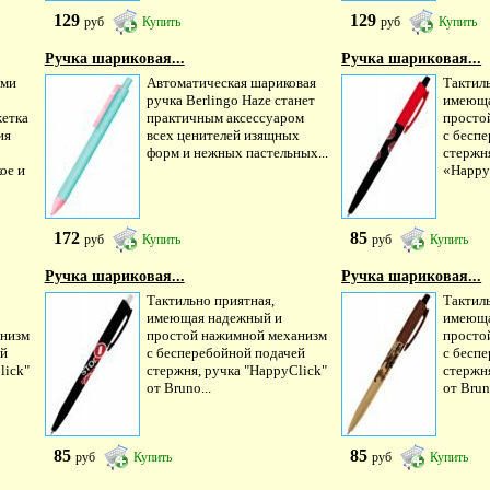
129
129
руб
Купить
руб
Купить
Ручка шариковая...
Ручка шариковая...
ими
Автоматическая шариковая
Тактил
ручка Berlingo Haze станет
имеюща
жетка
практичным аксессуаром
просто
ия
всех ценителей изящных
с бесп
форм и нежных пастельных...
стержн
ое и
«HappyC
172
85
руб
Купить
руб
Купить
Ручка шариковая...
Ручка шариковая...
Тактильно приятная,
Тактил
имеющая надежный и
имеюща
анизм
простой нажимной механизм
просто
ей
с бесперебойной подачей
с бесп
lick"
стержня, ручка "HappyClick"
стержня
от Bruno...
от Brun
85
85
руб
Купить
руб
Купить