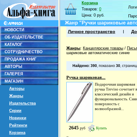
Корзина
Логин
Товаров:
0
Цена:
0 руб.
Пар
Жанр "Ручки шариковые авт
НОВОСТИ
Личное пространство
До
ОБ ИЗДАТЕЛЬСТВЕ
КАТАЛОГ
Жанры
:
Канцелярские товары
/
Пись
СОТРУДНИЧЕСТВО
шариковые автоматические синие
ПРОДАЖА КНИГ
Найдено:
390
, показано
30
, страни
АВТОРЫ
ГАЛЕРЕЯ
Ручка шариковая...
МАГАЗИН
Подарочная шариковая
Авторы
ручка Treviso сочетает 
классический дизайн и
Жанры
функциональность. Си
Издательства
поверхность с
волнообразной...
Серии
Новинки
Рейтинги
2645
руб
Купить
Корзина