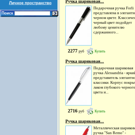
Ручка шариковая...
Личное пространство
Подарочная ручка Forli
представлена в элегант
Поиск
черном цвете. Классиче
черный цвет подойдет
любому ценителю
сдержанного...
2277
руб
Купить
Ручка шариковая...
Подарочная шариковая
ручка Alessandria - ярки
представитель элегантн
классики. Корпус покры
лаком глубокого черног
цвета и...
2716
руб
Купить
Ручка шариковая...
Металлическая шариков
ручка "San Remo" -