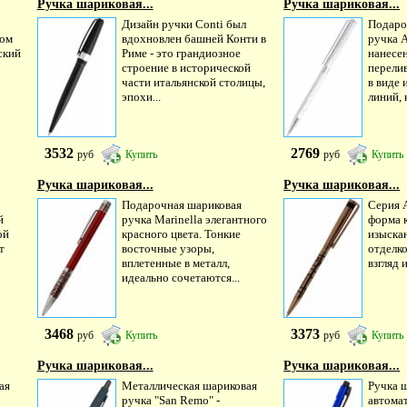
Ручка шариковая...
Ручка шариковая...
Дизайн ручки Conti был
Подаро
ном
вдохновлен башней Конти в
ручка A
ский
Риме - это грандиозное
нанесен
строение в исторической
перели
части итальянской столицы,
в виде
эпохи...
линий, 
3532
2769
руб
Купить
руб
Купить
Ручка шариковая...
Ручка шариковая...
Подарочная шариковая
Серия A
й
ручка Marinella элегантного
форма к
ой
красного цвета. Тонкие
изыска
т
восточные узоры,
отделко
о
вплетенные в металл,
взгляд 
идеально сочетаются...
3468
3373
руб
Купить
руб
Купить
Ручка шариковая...
Ручка шариковая...
ая
Металлическая шариковая
Ручка 
ручка "San Remo" -
автома