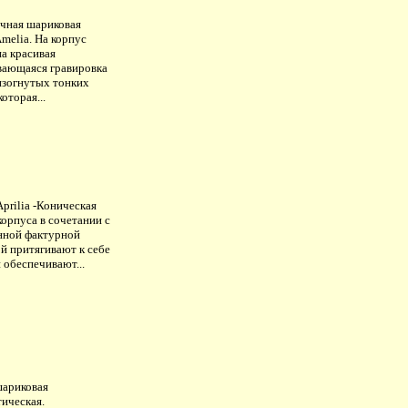
чная шариковая
melia. На корпус
а красивая
вающаяся гравировка
 изогнутых тонких
которая...
prilia -Коническая
орпуса в сочетании с
нной фактурной
й притягивают к себе
и обеспечивают...
шариковая
тическая.