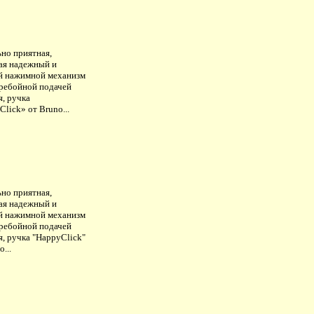
ьно приятная,
я надежный и
й нажимной механизм
еребойной подачей
я, ручка
lick» от Bruno...
ьно приятная,
я надежный и
й нажимной механизм
еребойной подачей
, ручка "HappyClick"
o...