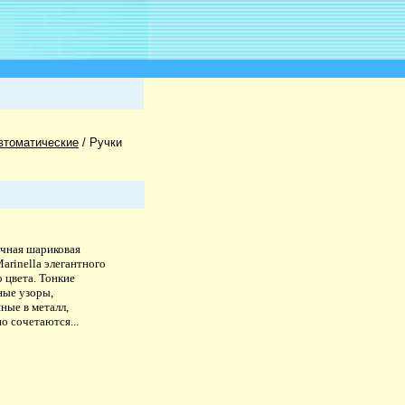
втоматические
/
Ручки
чная шариковая
arinella элегантного
 цвета. Тонкие
ные узоры,
ные в металл,
о сочетаются...