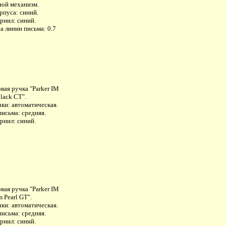
ой механизм.
рпуса: синий.
рнил: синий.
а линии письма: 0.7
вая ручка "Parker IM
lack CT".
ки: автоматическая.
исьма: средняя.
рнил: синий.
вая ручка "Parker IM
 Pearl GT".
ки: автоматическая.
исьма: средняя.
рнил: синий.