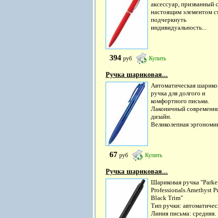
аксессуар, призванный 
настоящим элементом ст
подчеркнуть
индивидуальность...
394
руб
Купить
Ручка шариковая...
Автоматическая шарико
ручка для долгого и
комфортного письма.
Лаконичный современн
дизайн.
Великолепная эргономика
67
руб
Купить
Ручка шариковая...
Шариковая ручка "Parke
Professionals Amethyst P
Black Trim"
Тип ручки: автоматичес
Линия письма: средняя.