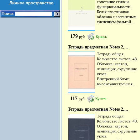
сочетание стиля и
Личное пространство
функциональности!
Белая пластиковая
Поиск
обложка с элегантным
тиснением фольгой...
179
руб
Купить
Тетрадь предметная Notes 2,...
Тетрадь общая.
Количество листов: 48.
Обложка: картон,
ламинация, скругление
углов.
Внутренний блок:
высококачественная...
117
руб
Купить
Тетрадь предметная Notes 2,...
Тетрадь общая.
Количество листов: 48.
Обложка: картон,
ламинация, скругление
углов.