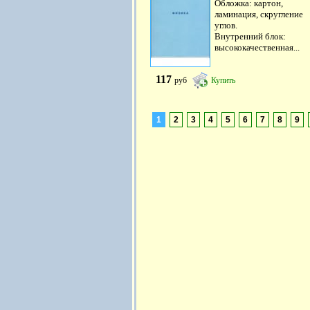
Обложка: картон,
ламинация, скругление
углов.
Внутренний блок:
высококачественная...
117
руб
Купить
1
2
3
4
5
6
7
8
9