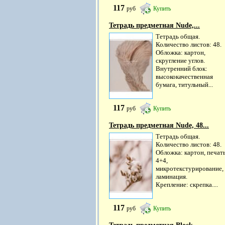
117
руб
Купить
Тетрадь предметная Nude,...
Тетрадь общая.
Количество листов: 48.
Обложка: картон,
скругление углов.
Внутренний блок:
высококачественная
бумага, титульный...
117
руб
Купить
Тетрадь предметная Nude, 48...
Тетрадь общая.
Количество листов: 48.
Обложка: картон, печат
4+4,
микротекстурирование,
ламинация.
Крепление: скрепка....
117
руб
Купить