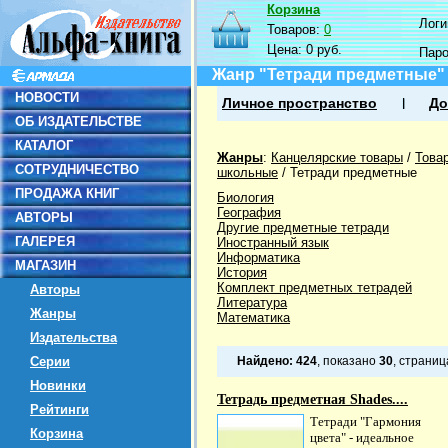
Корзина
Логин
Товаров:
0
Цена:
0 руб.
Пар
Жанр "Тетради предметные"
НОВОСТИ
Личное пространство
До
ОБ ИЗДАТЕЛЬСТВЕ
КАТАЛОГ
Жанры
:
Канцелярские товары
/
Това
СОТРУДНИЧЕСТВО
школьные
/
Тетради предметные
ПРОДАЖА КНИГ
Биология
География
АВТОРЫ
Другие предметные тетради
ГАЛЕРЕЯ
Иностранный язык
Информатика
МАГАЗИН
История
Комплект предметных тетрадей
Авторы
Литература
Жанры
Математика
Издательства
Серии
Найдено:
424
, показано
30
, страни
Новинки
Тетрадь предметная Shades....
Рейтинги
Тетради "Гармония
Корзина
цвета" - идеальное