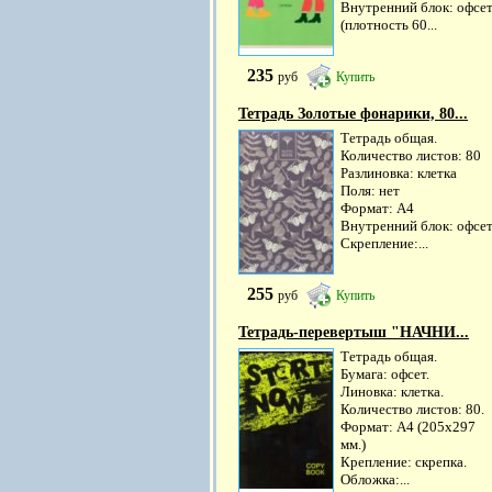
Внутренний блок: офсе
(плотность 60...
235
руб
Купить
Тетрадь Золотые фонарики, 80...
Тетрадь общая.
Количество листов: 80
Разлиновка: клетка
Поля: нет
Формат: А4
Внутренний блок: офсе
Скрепление:...
255
руб
Купить
Тетрадь-перевертыш "НАЧНИ...
Тетрадь общая.
Бумага: офсет.
Линовка: клетка.
Количество листов: 80.
Формат: А4 (205х297
мм.)
Крепление: скрепка.
Обложка:...