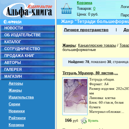
Корзина
Логин
Товаров:
0
Цена:
0 руб.
Пар
Жанр "Тетради большеформ
НОВОСТИ
Личное пространство
До
ОБ ИЗДАТЕЛЬСТВЕ
КАТАЛОГ
Жанры
:
Канцелярские товары
/
Това
СОТРУДНИЧЕСТВО
большеформатные
ПРОДАЖА КНИГ
Найдено:
78
, показано
30
, страниц
АВТОРЫ
ГАЛЕРЕЯ
Тетрадь Мрамор, 80 листов,...
МАГАЗИН
Тетрадь общая.
Авторы
Формат: А4
Размер изделия: 202х28
Жанры
мм
Издательства
Линовка: клетка
Блок: 60 г/кв.м, белая
Серии
бумага
Новинки
Материал обложки:...
Рейтинги
166
руб
Купить
Корзина