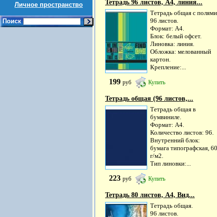
Тетрадь 96 листов, А4, линия...
Личное пространство
Тетрадь общая с полями
96 листов.
Поиск
Формат: А4.
Блок: белый офсет.
Линовка: линия.
Обложка: мелованный
картон.
Крепление:...
199
руб
Купить
Тетрадь общая (96 листов,...
Тетрадь общая в
бумвиниле.
Формат: А4.
Количество листов: 96.
Внутренний блок:
бумага типографская, 6
г/м2.
Тип линовки:...
223
руб
Купить
Тетрадь 80 листов, А4, Вид...
Тетрадь общая.
96 листов.