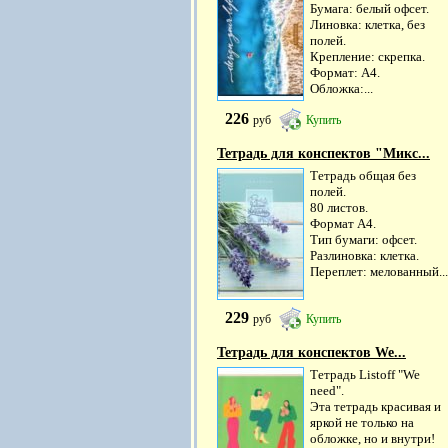
Бумага: белый офсет.
Линовка: клетка, без
полей.
Крепление: скрепка.
Формат: А4.
Обложка:...
226
руб
Купить
Тетрадь для конспектов "Микс...
Тетрадь общая без
полей.
80 листов.
Формат А4.
Тип бумаги: офсет.
Разлиновка: клетка.
Переплет: мелованный...
229
руб
Купить
Тетрадь для конспектов We...
Тетрадь Listoff "We
need".
Эта тетрадь красивая и
яркой не только на
обложке, но и внутри!