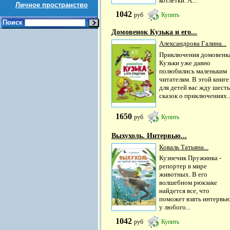
котлетки. А...
Личное пространство
1042
руб
Купить
Поиск
Домовенок Кузька и его...
Александрова Галина...
Приключения домовенк
Кузьки уже давно
полюбились маленьким
читателям. В этой книге
для детей вас жду шесть
сказок о приключениях..
1650
руб
Купить
Выхухоль. Интервью...
Коваль Татьяна...
Кузнечик Пружинка -
репортер в мире
животных. В его
волшебном рюкзаке
найдется все, что
поможет взять интервь
у любого...
1042
руб
Купить