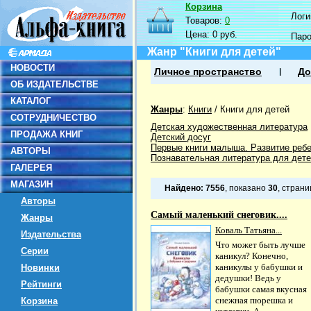
Корзина
Логин
Товаров:
0
Цена:
0 руб.
Пар
Жанр "Книги для детей"
НОВОСТИ
Личное пространство
До
ОБ ИЗДАТЕЛЬСТВЕ
КАТАЛОГ
Жанры
:
Книги
/
Книги для детей
СОТРУДНИЧЕСТВО
Детская художественная литература
ПРОДАЖА КНИГ
Детский досуг
Первые книги малыша. Развитие реб
АВТОРЫ
Познавательная литература для дет
ГАЛЕРЕЯ
МАГАЗИН
Найдено:
7556
, показано
30
, стран
Авторы
Самый маленький снеговик....
Жанры
Коваль Татьяна...
Издательства
Что может быть лучше
Серии
каникул? Конечно,
каникулы у бабушки и
Новинки
дедушки! Ведь у
Рейтинги
бабушки самая вкусная
снежная пюрешка и
Корзина