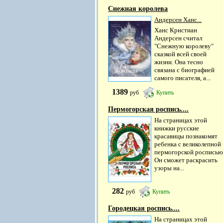
Снежная королева
Андерсен Ханс...
Ханс Кристиан
Андерсен считал
"Снежную королеву"
сказкой всей своей
жизни. Она тесно
связана с биографией
самого писателя, а...
1389
руб
Купить
Пермогорская роспись....
На страницах этой
книжки русские
красавицы познакомят
ребенка с великолепной
пермогорской росписью
Он сможет раскрасить
узоры на...
282
руб
Купить
Городецкая роспись....
На страницах этой