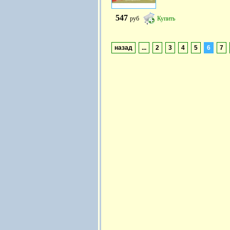
547
руб
Купить
назад
...
2
3
4
5
6
7