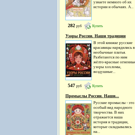
узнаете немного об их
истории и обычаях. А...
282
руб
Купить
Узоры России. Наши традиции
В этой книжке русские
красавицы нарядились в
необычные платья.
Разбегаются по ним
жёлто-красные огненны
узоры хохломы,
воздушные...
547
руб
Купить
Промыслы России. Наши...
Русские промыслы - это
особый вид народного
творчества. В них
отражается наша
история и традиции,
которые складывались
на...