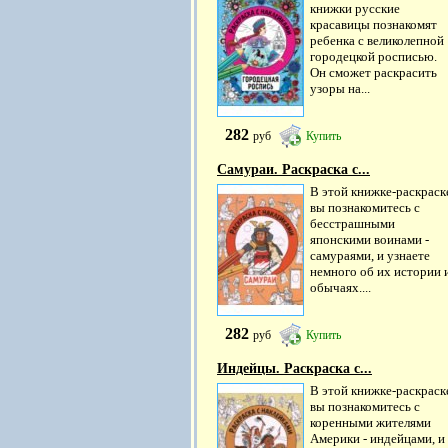
книжки русские
красавицы познакомят
ребенка с великолепной
городецкой росписью.
Он сможет раскрасить
узоры на...
282
руб
Купить
Самураи. Раскраска с...
В этой книжке-раскраск
вы познакомитесь с
бесстрашными
японскими воинами -
самураями, и узнаете
немного об их истории 
обычаях....
282
руб
Купить
Индейцы. Раскраска с...
В этой книжке-раскраск
вы познакомитесь с
коренными жителями
Америки - индейцами, и