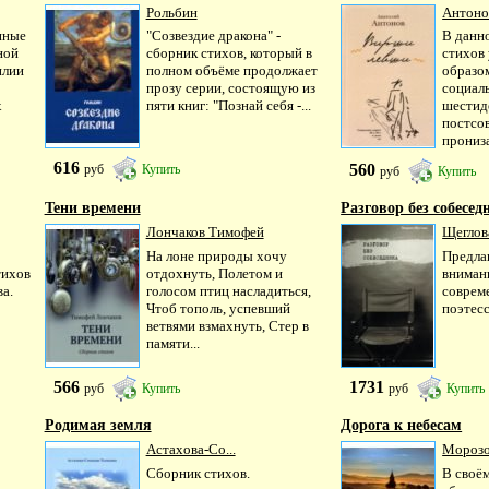
Рольбин
Антоно
нные
"Созвездие дракона" -
В данн
ной
сборник стихов, который в
стихов
илии
полном объёме продолжает
образо
прозу серии, состоящую из
социал
х
пяти книг: "Познай себя -...
шестид
постсов
прониза
616
560
руб
Купить
руб
Купить
Тени времени
Разговор без собеседн
Лончаков Тимофей
Щеглов
На лоне природы хочу
Предла
тихов
отдохнуть, Полетом и
вниман
а.
голосом птиц насладиться,
соврем
Чтоб тополь, успевший
поэтес
ветвями взмахнуть, Стер в
памяти...
566
1731
руб
Купить
руб
Купить
Родимая земля
Дорога к небесам
Астахова-Со...
Морозо
Сборник стихов.
В своё