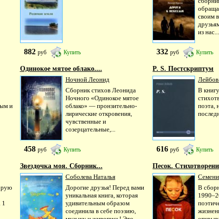
сборни
обращае
своим 
друзья
из нас..
882
332
руб
Купить
руб
Купить
Одинокое мятое облако....
P. S. Постскриптум
Ночной Леонид
Лейбов 
Сборник стихов Леонида
В книг
Ночного «Одинокое мятое
стихот
мым и
облако» — пронзительно-
поэта, 
лирические откровения,
последн
чувственные и
созерцательные,...
458
616
руб
Купить
руб
Купить
Звездочка моя. Сборник...
Песок. Стихотворен
Соболева Наталья
Семени
торую
Дорогие друзья! Перед вами
В сбор
уникальная книга, которая
1990–20
 1
удивительным образом
поэтич
соединила в себе поэзию,
жизнен
музыку и живопись! Это
открыв