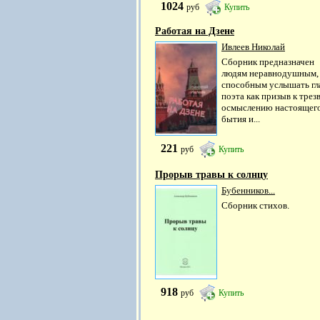
1024
руб
Купить
Работая на Дзене
Ивлеев Николай
Сборник предназначен
людям неравнодушным,
способным услышать гл
поэта как призыв к трез
осмыслению настоящег
бытия и...
221
руб
Купить
Прорыв травы к солнцу
Бубенников...
Сборник стихов.
918
руб
Купить