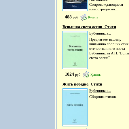
Сопровождающиеся
иллюстрациями...
488
руб
Купить
Вспышка света осени. Стихи
Бубенников...
Предлагаем вашему
вниманию сборник стих
отечественного поэта
Бубенникова А.Н. "Всп
света осени".
1024
руб
Купить
Жить победно. Стихи
Бубенников...
Сборник стихов.