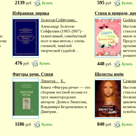
2139
595
руб
Купить
руб
Купить
Избранная лирика
Стихи и природе, вре
Золотов-Сейфуллин...
Goddess
Александр Золотов-
Настоя
Сейфуллин (1965-2007) -
стихот
ас
талантливый, самобытный
мною и
вому
поэт и мыслитель с очень
Предст
о
сложной, тяжёлой
произв
творческой судьбой....
мечтат
романти
476
448
руб
Купить
руб
Купить
Фигуры речи. Стихи
Шелесты имён
Липатов...
,
Б...
Семени
Книга «Фигуры речи» — это
Настоя
сборник честной поэзии от
стихос
трех нижегородских
бескон
авторов: Дениса Липатова,
циклич
Владимира Безденежных и
возмож
Дмитрия...
освобож
1186
840
руб
Купить
руб
Купить