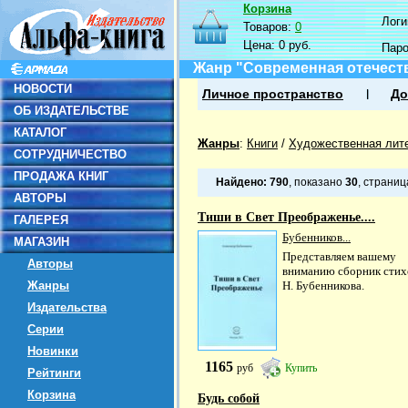
Корзина
Логин
Товаров:
0
Цена:
0 руб.
Пар
Жанр "Современная отечест
НОВОСТИ
Личное пространство
До
ОБ ИЗДАТЕЛЬСТВЕ
КАТАЛОГ
Жанры
:
Книги
/
Художественная лит
СОТРУДНИЧЕСТВО
ПРОДАЖА КНИГ
Найдено:
790
, показано
30
, страни
АВТОРЫ
Тиши в Свет Преображенье....
ГАЛЕРЕЯ
Бубенников...
МАГАЗИН
Представляем вашему
Авторы
вниманию сборник стих
Жанры
Н. Бубенникова.
Издательства
Серии
Новинки
1165
руб
Купить
Рейтинги
Корзина
Будь собой