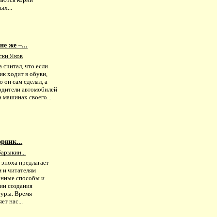
ых...
е же –...
ски Яков
а считал, что если
ик ходит в обуви,
 он сам сделал, а
одители автомобилей
а машинах своего...
рник...
арыкин...
 эпоха предлагает
м и читателям
енные способы и
ии создания
туры. Время
ет нас...