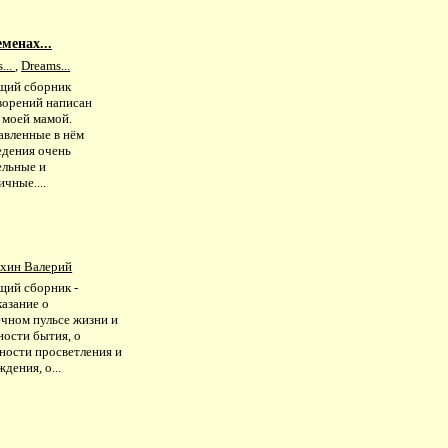
менах...
...
,
Dreams...
щий сборник
ворений написан
 моей мамой.
авленные в нём
едения очень
ельные и
чные....
хин Валерий
щий сборник -
казание о
ечном пульсе жизни и
ности бытия, о
ности просветления и
дения, о...