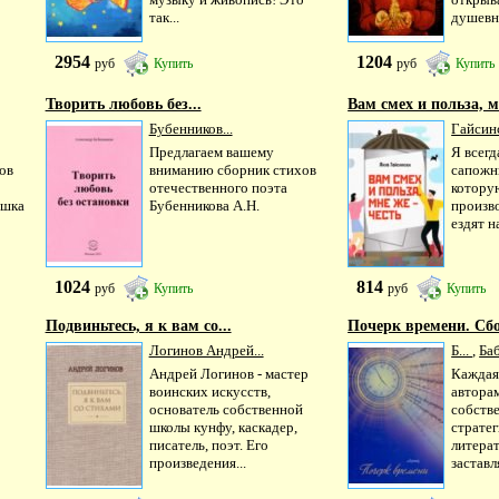
так...
душевн
2954
1204
руб
Купить
руб
Купить
Творить любовь без...
Вам смех и польза, мн
Бубенников...
Гайсин
Предлагаем вашему
Я всегд
ов
вниманию сборник стихов
сапожн
отечественного поэта
которую
ышка
Бубенникова А.Н.
произв
ездят н
1024
814
руб
Купить
руб
Купить
Подвиньтесь, я к вам со...
Почерк времени. Сбо
Логинов Андрей...
Б...
,
Баб
Андрей Логинов - мастер
Каждая
воинских искусств,
автора
основатель собственной
собств
школы кунфу, каскадер,
стратег
писатель, поэт. Его
литера
произведения...
заставля