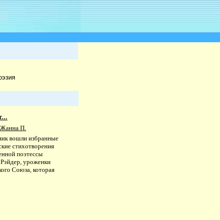
оэзия
...
 Жанна П.
ник вошли избранные
ские стихотворения
енной поэтессы
Рэйдер, уроженки
кого Союза, которая
.