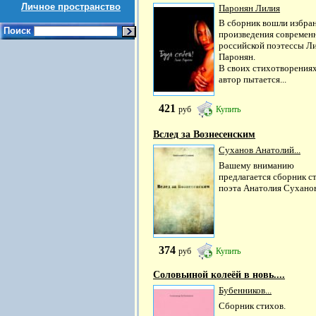
Личное пространство
Паронян Лилия
В сборник вошли избра
Поиск
произведения современ
российской поэтессы Л
Паронян.
В своих стихотворения
автор пытается...
421
руб
Купить
Вслед за Вознесенским
Суханов Анатолий...
Вашему вниманию
предлагается сборник с
поэта Анатолия Суханов
374
руб
Купить
Соловьиной колеёй в новь....
Бубенников...
Сборник стихов.