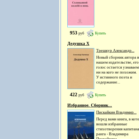
953
руб
Купить
Дедушка Х
Трешкур Александр...
Новый сборник автора в
нашем издательстве, его
голос остается узнавае
ни на кого не похожим.
У истинного поэта и
содержание...
422
руб
Купить
Избранное. Сборник...
Пискайкин Владимир...
Перед вами книга, в ко
вошли избранные
стихотворения капитана
ранга - Владимира
Пискайкина.