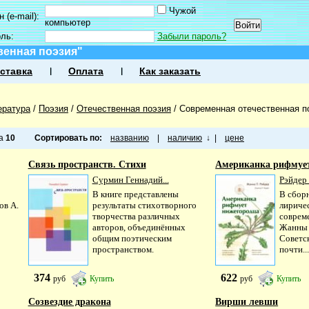
Чужой
 (e-mail):
компьютер
оль:
Забыли пароль?
венная поэзия"
ставка
Оплата
Как заказать
ература
/
Поэзия
/
Отечественная поэзия
/
Современная отечественная п
ца
10
Сортировать по:
названию
|
наличию
↓
|
цене
Связь пространств. Стихи
Американка рифмует
Сурмин Геннадий...
Рэйдер
В книге представлены
В сбор
ов А.
результаты стихотворного
лириче
творчества различных
соврем
авторов, объединённых
Жанны 
общим поэтическим
Советс
простран­ством.
почти..
374
622
руб
Купить
руб
Купить
Созвездие дракона
Вирши левши