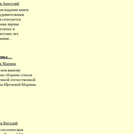
в Анатолий
ом издании книги
 удивительным
м сочетается
ьная лирика
есятых и
етских лет,
нная...
ика....
а Марина
гаем вашему
ию сборник стихов
енной отечественной
сы Щегловой Марины.
в Виталий
м поэтическом