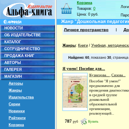
Корзина
Логин
Товаров:
0
Цена:
0 руб.
Пар
Жанр "Дошкольная педагоги
НОВОСТИ
Личное пространство
До
ОБ ИЗДАТЕЛЬСТВЕ
КАТАЛОГ
Жанры
:
Книги
/
Учебная, методическ
СОТРУДНИЧЕСТВО
ПРОДАЖА КНИГ
Найдено:
60
, показано
30
, страниц
АВТОРЫ
Я умею! Пособие для...
ГАЛЕРЕЯ
Кузнецова...
,
Сизова...
МАГАЗИН
Пособие "Я умею!"
Авторы
предназначено для
Жанры
проведения диагностик
в средней группе
Издательства
дошкольной
Серии
образовательной
организации,
Новинки
реализующей...
Рейтинги
787
руб
Купить
Корзина