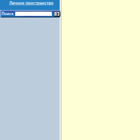
Личное пространство
Поиск