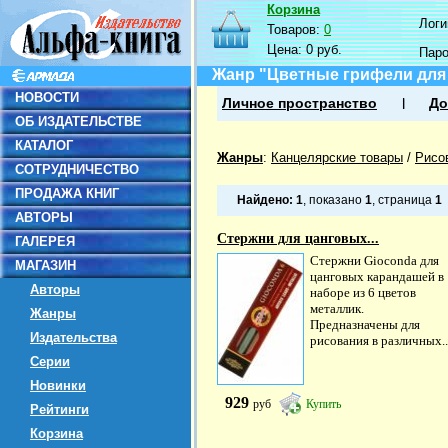
Корзина
Логин
Товаров:
0
Цена:
0 руб.
Пар
Жанр "Цветные грифели для
НОВОСТИ
Личное пространство
До
ОБ ИЗДАТЕЛЬСТВЕ
КАТАЛОГ
Жанры
:
Канцелярские товары
/
Рисо
СОТРУДНИЧЕСТВО
ПРОДАЖА КНИГ
Найдено:
1
, показано
1
, страница
1
АВТОРЫ
Стержни для цанговых...
ГАЛЕРЕЯ
Стержни Gioconda для
МАГАЗИН
цанговых карандашей в
Авторы
наборе из 6 цветов
металлик.
Жанры
Предназначены для
Издательства
рисования в различных..
Серии
Новинки
929
руб
Купить
Рейтинги
Корзина