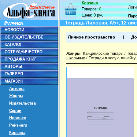
Корзина
Логин
Товаров:
0
Цена:
0 руб.
Пар
Тетрадь Лиловая, А5+, 12 лис
НОВОСТИ
ОБ ИЗДАТЕЛЬСТВЕ
Личное пространство
До
КАТАЛОГ
СОТРУДНИЧЕСТВО
Жанры
:
Канцелярские товары
/
Това
школьные
/
Тетради в косую линейку
ПРОДАЖА КНИГ
АВТОРЫ
ГАЛЕРЕЯ
МАГАЗИН
Авторы
Жанры
Издательства
Серии
Новинки
Рейтинги
Корзина