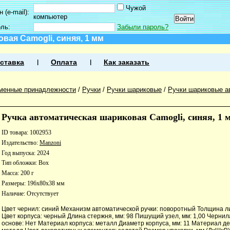
Чужой
 (e-mail):
компьютер
оль:
Забыли пароль?
вая Camogli, синяя, 1 мм
ставка
Оплата
Как заказать
менные принадлежности
/
Ручки
/
Ручки шариковые
/
Ручки шариковые а
Ручка автоматическая шариковая Camogli, синяя, 1 
ID товара: 1002953
Издательство:
Manzoni
Год выпуска: 2024
Тип обложки: Box
Масса: 200 г
Размеры: 196x80x38 мм
Наличие:
Отсутствует
Цвет чернил: синий Механизм автоматической ручки: поворотный Толщина ли
Цвет корпуса: черный Длина стержня, мм: 98 Пишущий узел, мм: 1,00 Черни
основе: Нет Материал корпуса: металл Диаметр корпуса, мм: 11 Материал де