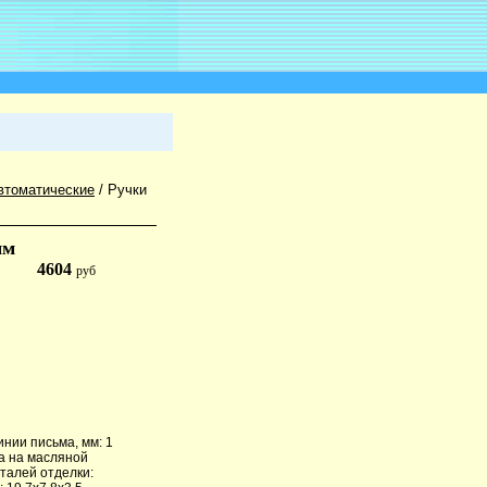
втоматические
/
Ручки
мм
4604
руб
нии письма, мм: 1
ла на масляной
талей отделки: