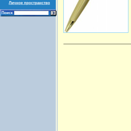
Личное пространство
Поиск