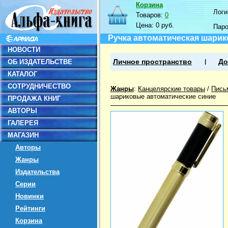
Корзина
Логин
Товаров:
0
Цена:
0 руб.
Пар
Ручка автоматическая шарико
НОВОСТИ
ОБ ИЗДАТЕЛЬСТВЕ
Личное пространство
До
КАТАЛОГ
СОТРУДНИЧЕСТВО
Жанры
:
Канцелярские товары
/
Пись
шариковые автоматические синие
ПРОДАЖА КНИГ
АВТОРЫ
ГАЛЕРЕЯ
МАГАЗИН
Авторы
Жанры
Издательства
Серии
Новинки
Рейтинги
Корзина