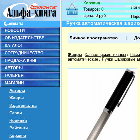
Корзина
Логин
Товаров:
0
Цена:
0 руб.
Пар
Ручка автоматическая шарик
НОВОСТИ
ОБ ИЗДАТЕЛЬСТВЕ
Личное пространство
До
КАТАЛОГ
СОТРУДНИЧЕСТВО
Жанры
:
Канцелярские товары
/
Пись
автоматические
/
Ручки шариковые а
ПРОДАЖА КНИГ
АВТОРЫ
ГАЛЕРЕЯ
МАГАЗИН
Авторы
Жанры
Издательства
Серии
Новинки
Рейтинги
Корзина