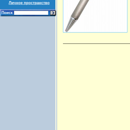
Личное пространство
Поиск