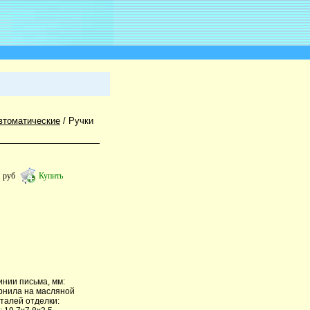
втоматические
/
Ручки
0
руб
Купить
нии письма, мм:
ернила на масляной
талей отделки: