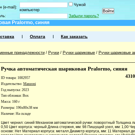
Чужой
 (e-mail):
компьютер
оль:
Забыли пароль?
вая Pralormo, синяя
ставка
Оплата
Как заказать
менные принадлежности
/
Ручки
/
Ручки шариковые
/
Ручки шариковые а
Ручка автоматическая шариковая Pralormo, синяя
431
ID товара: 1002957
Издательство:
Manzoni
Год выпуска: 2023
Тип обложки: Box
Масса: 160 г
Размеры: 196x80x38 мм
Наличие:
На складе
Цвет чернил: синий Механизм автоматической ручки: поворотный Толщина ли
0,50 Цвет корпуса: черный Длина стержня, мм: 98 Пишущий узел, мм: 1,00 Ч
основе: Нет Материал корпуса: металл Диаметр корпуса, мм: 11 Материал де