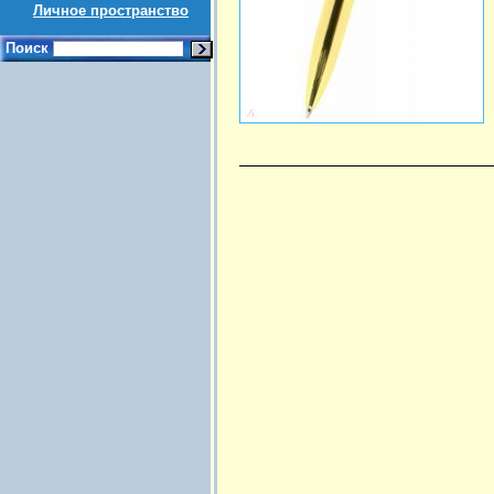
Личное пространство
Поиск