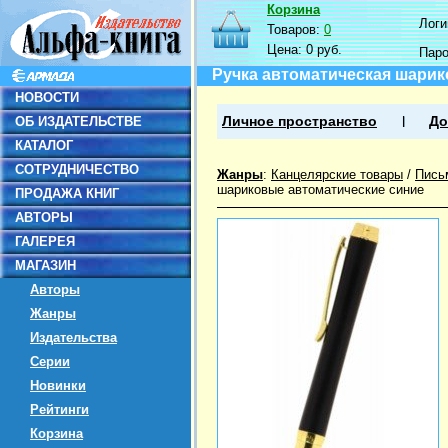
Корзина
Логин
Товаров:
0
Цена:
0 руб.
Пар
Ручка автоматическая шарико
НОВОСТИ
ОБ ИЗДАТЕЛЬСТВЕ
Личное пространство
До
КАТАЛОГ
СОТРУДНИЧЕСТВО
Жанры
:
Канцелярские товары
/
Пись
шариковые автоматические синие
ПРОДАЖА КНИГ
АВТОРЫ
ГАЛЕРЕЯ
МАГАЗИН
Авторы
Жанры
Издательства
Серии
Новинки
Рейтинги
Корзина