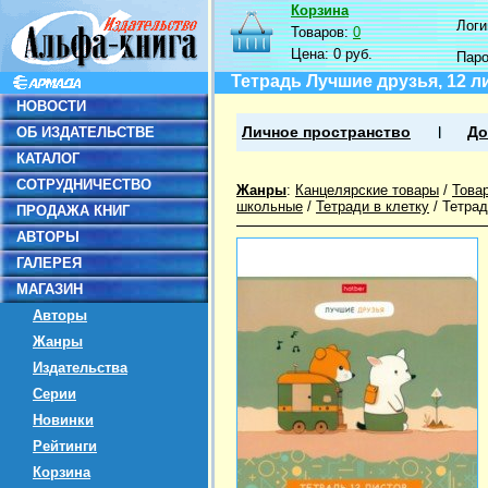
Корзина
Логин
Товаров:
0
Цена:
0 руб.
Пар
Тетрадь Лучшие друзья, 12 ли
НОВОСТИ
ОБ ИЗДАТЕЛЬСТВЕ
Личное пространство
До
КАТАЛОГ
СОТРУДНИЧЕСТВО
Жанры
:
Канцелярские товары
/
Това
школьные
/
Тетради в клетку
/
Тетрад
ПРОДАЖА КНИГ
АВТОРЫ
ГАЛЕРЕЯ
МАГАЗИН
Авторы
Жанры
Издательства
Серии
Новинки
Рейтинги
Корзина