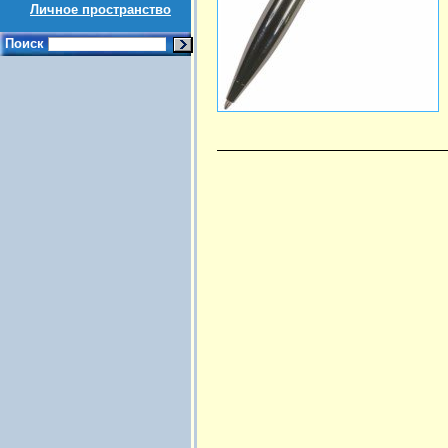
Личное пространство
Поиск