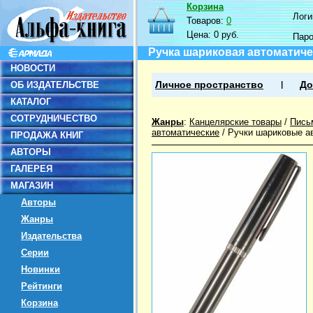
Корзина
Логин
Товаров:
0
Цена:
0 руб.
Пар
Ручка шариковая автоматичес
НОВОСТИ
ОБ ИЗДАТЕЛЬСТВЕ
Личное пространство
До
КАТАЛОГ
СОТРУДНИЧЕСТВО
Жанры
:
Канцелярские товары
/
Пись
автоматические
/
Ручки шариковые а
ПРОДАЖА КНИГ
АВТОРЫ
ГАЛЕРЕЯ
МАГАЗИН
Авторы
Жанры
Издательства
Серии
Новинки
Рейтинги
Корзина