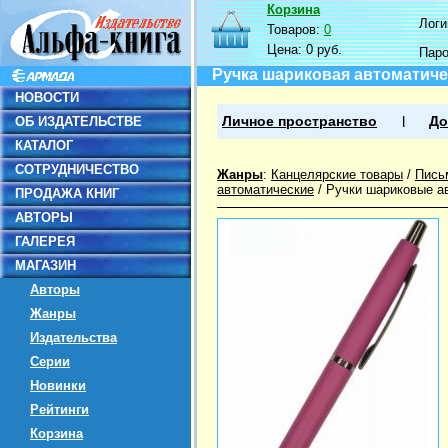
Корзина
Логин
Товаров:
0
Цена:
0 руб.
Пар
Ручка шариковая автоматичес
НОВОСТИ
ОБ ИЗДАТЕЛЬСТВЕ
Личное пространство
До
КАТАЛОГ
СОТРУДНИЧЕСТВО
Жанры
:
Канцелярские товары
/
Пись
автоматические
/
Ручки шариковые а
ПРОДАЖА КНИГ
АВТОРЫ
ГАЛЕРЕЯ
МАГАЗИН
Авторы
Жанры
Издательства
Серии
Новинки
Рейтинги
Корзина