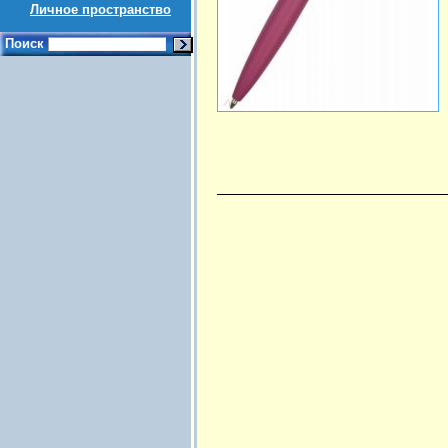
Личное пространство
Поиск