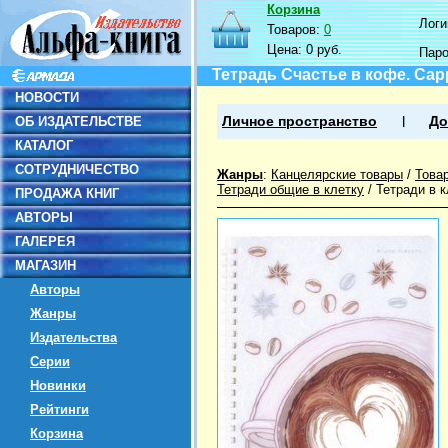
Корзина
Логин
Товаров:
0
Цена:
0 руб.
Пар
Тетрадь Счастье в кофе. Capp
НОВОСТИ
ОБ ИЗДАТЕЛЬСТВЕ
Личное пространство
До
КАТАЛОГ
СОТРУДНИЧЕСТВО
Жанры
:
Канцелярские товары
/
Това
Тетради общие в клетку
/
Тетради в 
ПРОДАЖА КНИГ
АВТОРЫ
ГАЛЕРЕЯ
МАГАЗИН
Авторы
Жанры
Издательства
Серии
Новинки
Рейтинги
Корзина