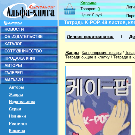
Корзина
Логин
Товаров:
0
Цена:
0 руб.
Пар
Тетрадь K-POP, 48 листов, кл
НОВОСТИ
ОБ ИЗДАТЕЛЬСТВЕ
Личное пространство
До
КАТАЛОГ
СОТРУДНИЧЕСТВО
Жанры
:
Канцелярские товары
/
Това
Тетради общие в клетку
/
Тетради в 
ПРОДАЖА КНИГ
АВТОРЫ
ГАЛЕРЕЯ
МАГАЗИН
Авторы
Жанры
Издательства
Серии
Новинки
Рейтинги
Корзина