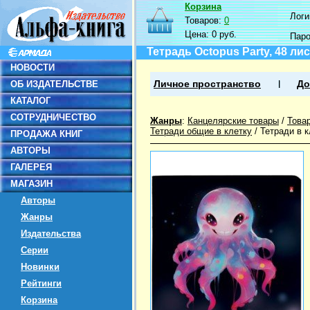
Корзина
Логин
Товаров:
0
Цена:
0 руб.
Пар
Тетрадь Octopus Party, 48 ли
НОВОСТИ
ОБ ИЗДАТЕЛЬСТВЕ
Личное пространство
До
КАТАЛОГ
СОТРУДНИЧЕСТВО
Жанры
:
Канцелярские товары
/
Това
Тетради общие в клетку
/
Тетради в 
ПРОДАЖА КНИГ
АВТОРЫ
ГАЛЕРЕЯ
МАГАЗИН
Авторы
Жанры
Издательства
Серии
Новинки
Рейтинги
Корзина