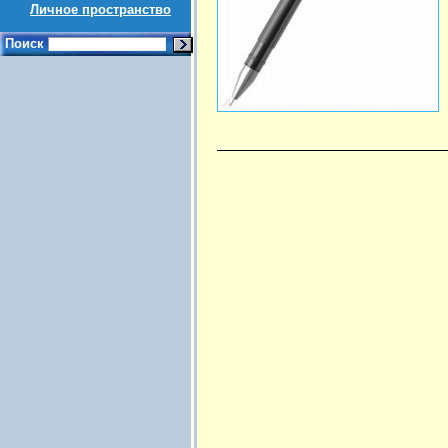
Личное пространство
Поиск