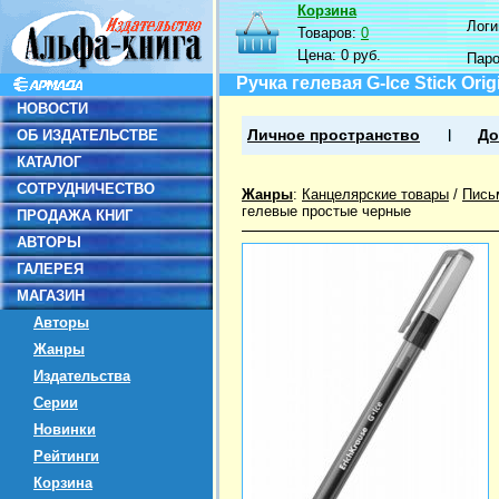
Корзина
Логин
Товаров:
0
Цена:
0 руб.
Пар
Ручка гелевая G-Ice Stick Orig
НОВОСТИ
ОБ ИЗДАТЕЛЬСТВЕ
Личное пространство
До
КАТАЛОГ
СОТРУДНИЧЕСТВО
Жанры
:
Канцелярские товары
/
Пись
гелевые простые черные
ПРОДАЖА КНИГ
АВТОРЫ
ГАЛЕРЕЯ
МАГАЗИН
Авторы
Жанры
Издательства
Серии
Новинки
Рейтинги
Корзина