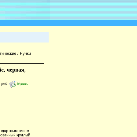
тические
/
Ручки
c, черная,
4
руб
Купить
андартным типом
рованный круглый