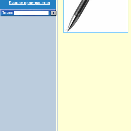
Личное пространство
Поиск