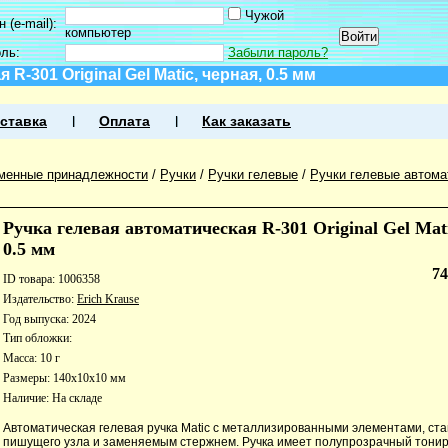
Чужой
 (e-mail):
компьютер
оль:
Забыли пароль?
R-301 Original Gel Matic, черная, 0.5 мм
ставка
Оплата
Как заказать
менные принадлежности
/
Ручки
/
Ручки гелевые
/
Ручки гелевые автома
Ручка гелевая автоматическая R-301 Original Gel Mati
0.5 мм
7
ID товара: 1006358
Издательство:
Erich Krause
Год выпуска: 2024
Тип обложки:
Масса: 10 г
Размеры: 140x10x10 мм
Наличие:
На складе
Автоматическая гелевая ручка Matic с металлизированными элементами, ст
пишущего узла и заменяемым стержнем. Ручка имеет полупрозрачный тони