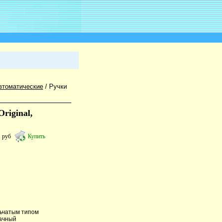
втоматические
/
Ручки
riginal,
6
руб
Купить
льчатым типом
рачный