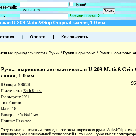
Чужой
 (e-mail):
компьютер
оль:
Забыли пароль?
ая U-209 Matic&Grip Original, синяя, 1.0 мм
ставка
Оплата
Как заказать
менные принадлежности
/
Ручки
/
Ручки шариковые
/
Ручки шариковые а
Ручка шариковая автоматическая U-209 Matic&Grip O
синяя, 1.0 мм
9
ID товара: 1006361
Издательство:
Erich Krause
Год выпуска: 2024
Тип обложки:
Масса: 10 г
Размеры: 145x10x10 мм
Наличие:
На складе
Треугольная автоматическая одноразовая шариковая ручка Matic&Grip с иго
пишущего узла и уникальной технологией Ultra Glide. Ручка имеет полупроз