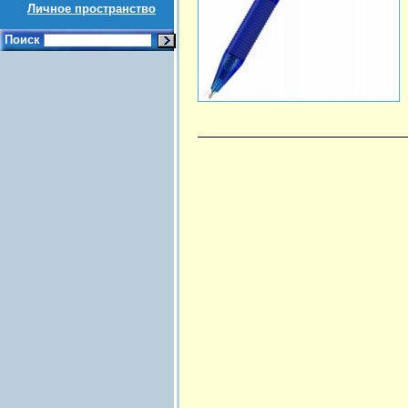
Личное пространство
Поиск