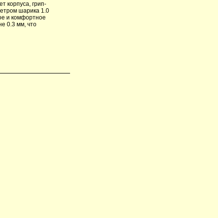
т корпуса, грип-
метром шарика 1.0
ое и комфортное
е 0.3 мм, что