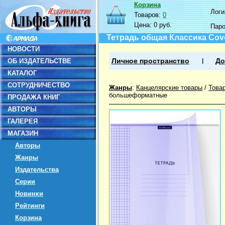
Корзина
Логин
Товаров:
0
Цена:
0 руб.
Пар
Тетрадь общая Классика Cover
НОВОСТИ
ОБ ИЗДАТЕЛЬСТВЕ
Личное пространство
До
КАТАЛОГ
СОТРУДНИЧЕСТВО
Жанры
:
Канцелярские товары
/
Това
большеформатные
ПРОДАЖА КНИГ
АВТОРЫ
ГАЛЕРЕЯ
МАГАЗИН
Авторы
Жанры
Издательства
Серии
Новинки
Рейтинги
Корзина