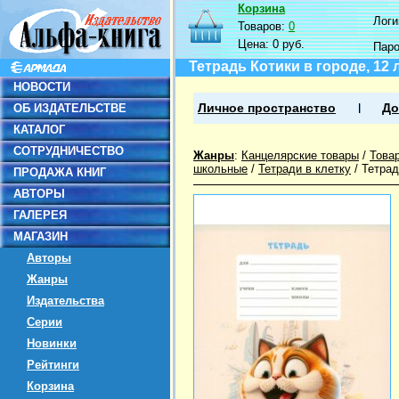
Корзина
Логин
Товаров:
0
Цена:
0 руб.
Пар
Тетрадь Котики в городе, 12 
НОВОСТИ
ОБ ИЗДАТЕЛЬСТВЕ
Личное пространство
До
КАТАЛОГ
СОТРУДНИЧЕСТВО
Жанры
:
Канцелярские товары
/
Това
школьные
/
Тетради в клетку
/
Тетрад
ПРОДАЖА КНИГ
АВТОРЫ
ГАЛЕРЕЯ
МАГАЗИН
Авторы
Жанры
Издательства
Серии
Новинки
Рейтинги
Корзина